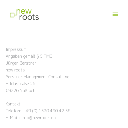
Zum
Haup
Inhalt
springen
Impressum
Angaben gemäß § 5 TMG
Jürgen Gerstner
new roots
Gerstner Management Consulting
Hildastraße 26
69226 Nußloch
Kontakt
Telefon: +49 (0) 1520 490 42 56
E-Mail: info@newroots.eu