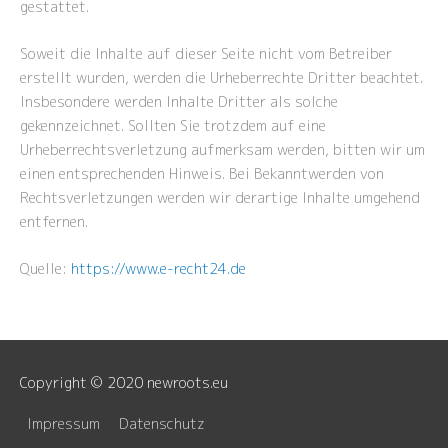
gestattet.
Soweit die Inhalte auf dieser Seite nicht vom Betreiber
erstellt wurden, werden die Urheberrechte Dritter beachtet.
Insbesondere werden Inhalte Dritter als solche
gekennzeichnet. Sollten Sie trotzdem auf eine
Urheberrechtsverletzung aufmerksam werden, bitten wir um
einen entsprechenden Hinweis. Bei Bekanntwerden von
Rechtsverletzungen werden wir derartige Inhalte umgehend
entfernen.
Quelle:
https://www.e-recht24.de
Copyright © 2020 newroots.eu
Impressum
Datenschutz